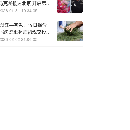
马克龙抵达北京 开启第四
次对华国事访问
2026-01-31 10:34:05
长!江—有色：19日锡价
下跌 逢低补库初现交投回
暖仍待观察
2026-02-02 21:06:05