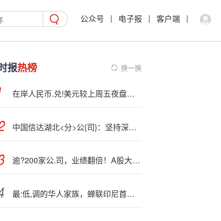
公众号
电子报
客户端
时报
热榜
换一换
在岸人民币.兑!美元较上周五夜盘收盘跌82点
中国信达湖北<分>公{司}：坚持深耕湖北 发挥功能作用 推动分公司高质量发展
逾?200家公.司，业绩翻倍！A股大额分红频现
最:低,调的华人家族，蝉联印尼首富14年