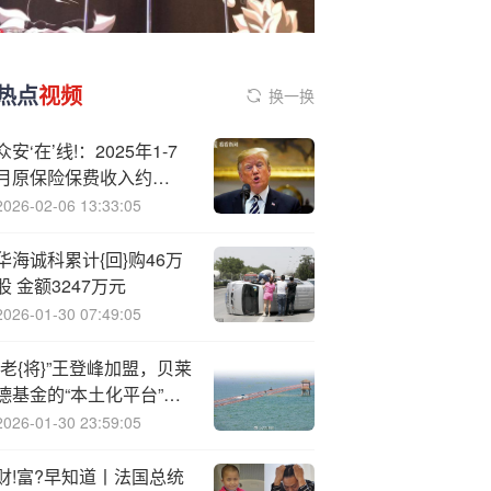
热点
视频
换一换
众安‘在’线!：2025年1-7
月原保险保费收入约
199.17亿元
2026-02-06 13:33:05
华海诚科累计{回}购46万
股 金额3247万元
2026-01-30 07:49:05
“老{将}”王登峰加盟，贝莱
德基金的“本土化平台”建
设进展如何？
2026-01-30 23:59:05
财!富?早知道丨法国总统