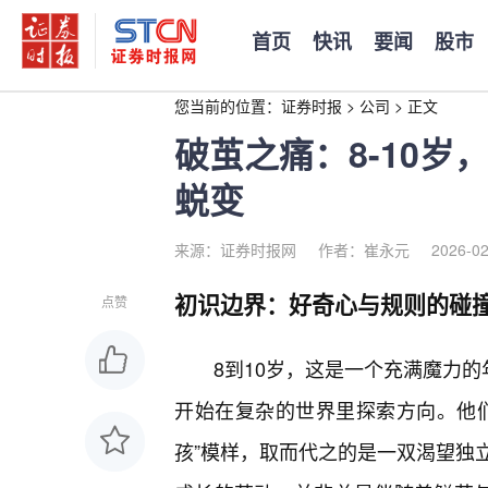
首页
快讯
要闻
股市
您当前的位置：
证券时报
>
公司
>
正文
破茧之痛：8-10岁
蜕变
来源：证券时报网
作者：崔永元
2026-02
初识边界：好奇心与规则的碰
点赞
8到10岁，这是一个充满魔力的
开始在复杂的世界里探索方向。他
孩”模样，取而代之的是一双渴望独